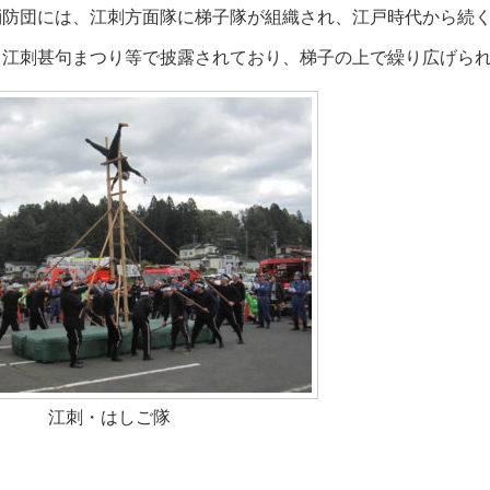
消防団には、江刺方面隊に梯子隊が組織され、江戸時代から続
、江刺甚句まつり等で披露されており、梯子の上で繰り広げら
江刺・はしご隊