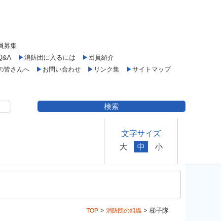
員募集
Q&A
▶
消防団に入るには
▶
団員紹介
の皆さんへ
▶
お問い合わせ
▶
リンク集
▶
サイトマップ
文字サイズ
大
中
小
>
> 梯子隊
TOP
消防団の組織