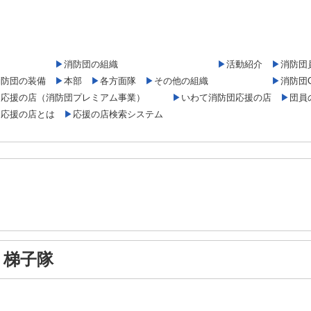
▶
消防団の組織
▶
活動紹介
▶
消防団
消防団の装備
▶
本部
▶
各方面隊
▶
その他の組織
▶
消防団
団応援の店（消防団プレミアム事業）
▶
いわて消防団応援の店
▶
団員
団応援の店とは
▶
応援の店検索システム
梯子隊