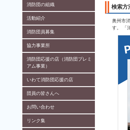
消防団の組織
検索方
活動紹介
奥州市
す。 「
消防団員募集
協力事業所
消防団応援の店（消防団プレミ
アム事業）
岩手ニチレキ株式会社
〒023-0002
いわて消防団応援の店
奥州市水沢工業団地4丁目29番地
TEL 0197-25-3201
団員の皆さんへ
FAX 0197-25-3202
【地域】水沢
お問い合わせ
業種： 建設業
リンク集