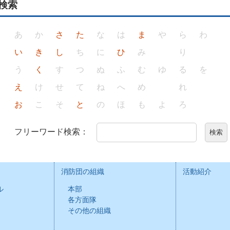
順検索
あ
か
さ
た
な
は
ま
や
ら
わ
い
き
し
ち
に
ひ
み
り
う
く
す
つ
ぬ
ふ
む
ゆ
る
を
え
け
せ
て
ね
へ
め
れ
お
こ
そ
と
の
ほ
も
よ
ろ
フリーワード検索：
消防団の組織
活動紹介
ル
本部
各方面隊
その他の組織