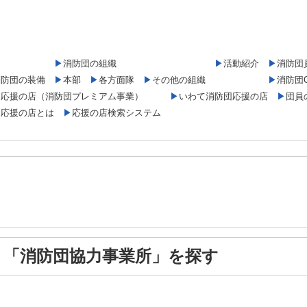
▶
消防団の組織
▶
活動紹介
▶
消防団
消防団の装備
▶
本部
▶
各方面隊
▶
その他の組織
▶
消防団
団応援の店（消防団プレミアム事業）
▶
いわて消防団応援の店
▶
団員
団応援の店とは
▶
応援の店検索システム
「消防団協力事業所」を探す