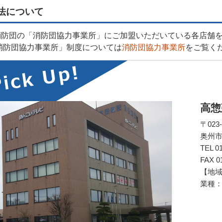
法について
消防団の「消防団協力事業所」にご加盟いただいている各店舗を
消防団協力事業所」制度については
消防団協力事業所
をご覧く
高惣
〒023-
奥州市
TEL 01
FAX 0
【地
業種