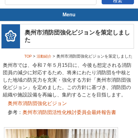
Menu
奥州市消防団とは
奥州市消防団強化ビジョンを策定しまし
た
奥州市の概要
>
> 奥州市消防団強化ビジョンを策定しました
TOP
活動紹介
消防団の沿革
奥州市では、令和７年５月15日に、今後も想定される消防
消防団の活動
団員の減少に対応するため、将来にわたり消防団を中核と
した地域の防災力を充実・強化する方針「奥州市消防団強
年間スケジュール
化ビジョン」を定めました。この方針に基づき、消防団の
組織や施設設備を再編し、集約することを目指します。
消防団の装備
奥州市消防団強化ビジョン
参考：
奥州市消防団活性化検討委員会最終報告書
消防団の組織
本部