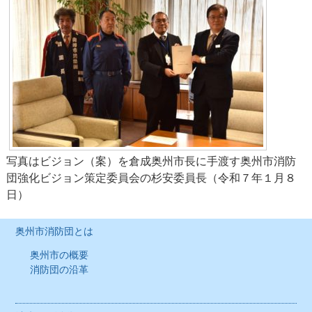
各方面隊
その他の組織
活動紹介
消防団員募集
消防団Q&A
写真はビジョン（案）を倉成奥州市長に手渡す奥州市消防
団強化ビジョン策定委員会の杉安委員長（令和７年１月８
消防団に入るには
日）
団員紹介
奥州市消防団とは
協力事業所
奥州市の概要
消防団の沿革
消防団協力事業所とは