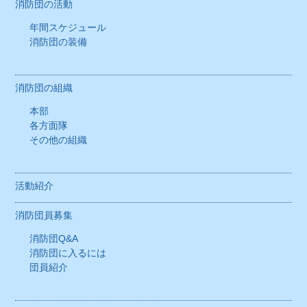
消防団協力事業所一覧
消防団の活動
年間スケジュール
消防団応援の店（消防団プレミアム事業）
消防団の装備
消防団応援の店とは
消防団の組織
応援の店検索システム
本部
各方面隊
いわて消防団応援の店
その他の組織
団員の皆さんへ
活動紹介
お問い合わせ
消防団員募集
リンク集
消防団Q&A
消防団に入るには
サイトマップ
団員紹介