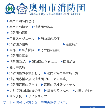
▶
奥州市消防団とは
▶
奥州市の概要
▶
消防団の沿革
▶
消防団の活動
▶
年間スケジュール
▶
消防団の装備
▶
消防団の組織
▶
活動紹介
▶
本部
▶
各方面隊
▶
その他の組織
▶
消防団員募集
▶
消防団Q&A
▶
消防団に入るには
▶
団員紹介
▶
協力事業所
▶
消防団協力事業所とは
▶
消防団協力事業所一覧
▶
消防団応援の店（消防団プレミアム事業）
▶
消防団応援の店とは
▶
応援の店検索システム
▶
いわて消防団応援の店
▶
団員の皆さんへ
▶
お問い合わせ
▶
リンク集
▶
サイトマップ
サイト内検索（全角かな・半角英数字で入力）