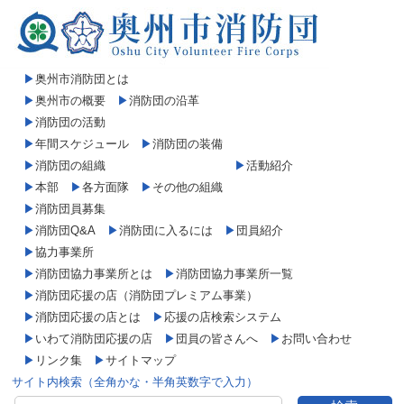
▶
奥州市消防団とは
▶
奥州市の概要
▶
消防団の沿革
▶
消防団の活動
▶
年間スケジュール
▶
消防団の装備
▶
消防団の組織
▶
活動紹介
▶
本部
▶
各方面隊
▶
その他の組織
▶
消防団員募集
▶
消防団Q&A
▶
消防団に入るには
▶
団員紹介
▶
協力事業所
▶
消防団協力事業所とは
▶
消防団協力事業所一覧
▶
消防団応援の店（消防団プレミアム事業）
▶
消防団応援の店とは
▶
応援の店検索システム
▶
いわて消防団応援の店
▶
団員の皆さんへ
▶
お問い合わせ
▶
リンク集
▶
サイトマップ
サイト内検索（全角かな・半角英数字で入力）