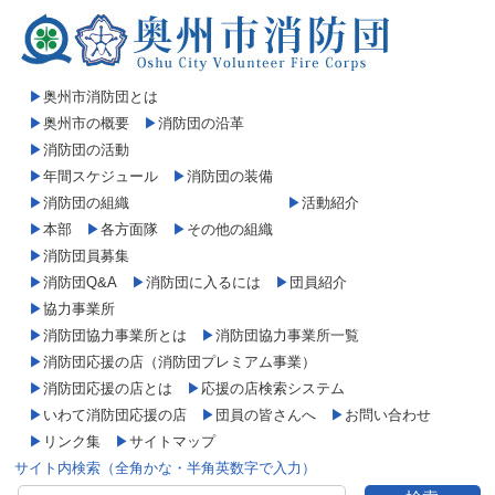
▶
奥州市消防団とは
▶
奥州市の概要
▶
消防団の沿革
▶
消防団の活動
▶
年間スケジュール
▶
消防団の装備
▶
消防団の組織
▶
活動紹介
▶
本部
▶
各方面隊
▶
その他の組織
▶
消防団員募集
▶
消防団Q&A
▶
消防団に入るには
▶
団員紹介
▶
協力事業所
▶
消防団協力事業所とは
▶
消防団協力事業所一覧
▶
消防団応援の店（消防団プレミアム事業）
▶
消防団応援の店とは
▶
応援の店検索システム
▶
いわて消防団応援の店
▶
団員の皆さんへ
▶
お問い合わせ
▶
リンク集
▶
サイトマップ
サイト内検索（全角かな・半角英数字で入力）