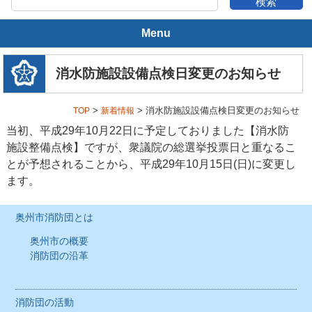
Menu
奥州市消防団とは
消水防施設設備点検日変更のお知らせ
奥州市の概要
>
> 消水防施設設備点検日変更のお知らせ
TOP
新着情報
消防団の沿革
当初、平成29年10月22日に予定しておりました【消水防
施設整備点検】ですが、衆議院の総選挙投票日と重なるこ
消防団の活動
とが予想されることから、平成29年10月15日(日)に変更し
ます。
年間スケジュール
奥州市消防団とは
消防団の装備
奥州市の概要
消防団の沿革
消防団の組織
本部
消防団の活動