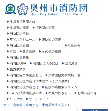
▶
奥州市消防団とは
▶
奥州市の概要
▶
消防団の沿革
▶
消防団の活動
▶
年間スケジュール
▶
消防団の装備
▶
消防団の組織
▶
活動紹介
▶
本部
▶
各方面隊
▶
その他の組織
▶
消防団員募集
▶
消防団Q&A
▶
消防団に入るには
▶
団員紹介
▶
協力事業所
▶
消防団協力事業所とは
▶
消防団協力事業所一覧
▶
消防団応援の店（消防団プレミアム事業）
▶
消防団応援の店とは
▶
応援の店検索システム
▶
いわて消防団応援の店
▶
団員の皆さんへ
▶
お問い合わせ
▶
リンク集
▶
サイトマップ
サイト内検索（全角かな・半角英数字で入力）