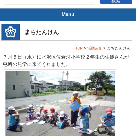
Menu
奥州市消防団とは
まちたんけん
奥州市の概要
>
> まちたんけん
TOP
活動紹介
消防団の沿革
７月５日（水）に水沢区佐倉河小学校２年生の生徒さんが
屯所の見学に来てくれました。
消防団の活動
年間スケジュール
消防団の装備
消防団の組織
本部