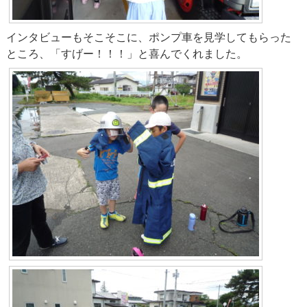
消防団協力事業所一覧
消防団応援の店（消防団プレミアム事業）
インタビューもそこそこに、ポンプ車を見学してもらった
ところ、「すげー！！！」と喜んでくれました。
消防団応援の店とは
応援の店検索システム
いわて消防団応援の店
団員の皆さんへ
お問い合わせ
リンク集
サイトマップ