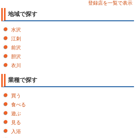
登録店を一覧で表示
地域で探す
水沢
江刺
前沢
胆沢
衣川
業種で探す
買う
食べる
遊ぶ
見る
入浴