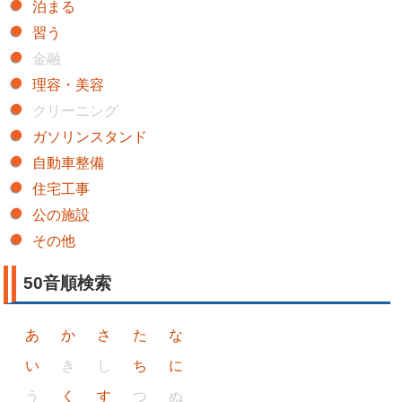
泊まる
習う
金融
理容・美容
クリーニング
ガソリンスタンド
自動車整備
住宅工事
公の施設
その他
50音順検索
あ
か
さ
た
な
い
き
し
ち
に
う
く
す
つ
ぬ