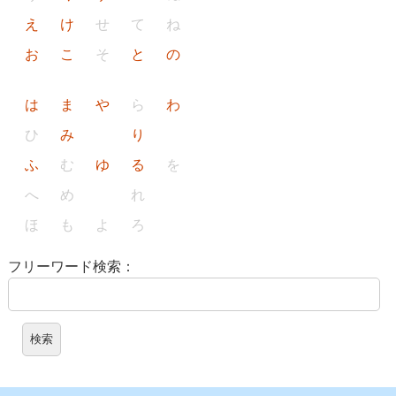
え
け
せ
て
ね
お
こ
そ
と
の
は
ま
や
ら
わ
ひ
み
り
ふ
む
ゆ
る
を
へ
め
れ
ほ
も
よ
ろ
フリーワード検索：