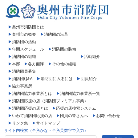
▶
奥州市消防団とは
▶
奥州市の概要
▶
消防団の沿革
▶
消防団の活動
▶
年間スケジュール
▶
消防団の装備
▶
消防団の組織
▶
活動紹介
▶
本部
▶
各方面隊
▶
その他の組織
▶
消防団員募集
▶
消防団Q&A
▶
消防団に入るには
▶
団員紹介
▶
協力事業所
▶
消防団協力事業所とは
▶
消防団協力事業所一覧
▶
消防団応援の店（消防団プレミアム事業）
▶
消防団応援の店とは
▶
応援の店検索システム
▶
いわて消防団応援の店
▶
団員の皆さんへ
▶
お問い合わせ
▶
リンク集
▶
サイトマップ
サイト内検索（全角かな・半角英数字で入力）